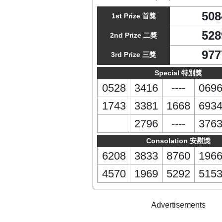
508
1st Prize 首獎
528
2nd Prize 二獎
977
3rd Prize 三獎
Special 特別獎
0528
3416
----
069
1743
3381
1668
693
2796
----
376
Consolation 安慰獎
6208
3833
8760
196
4570
1969
5292
515
Advertisements