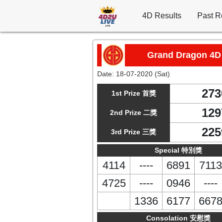
4D Results
Past R
Grand Dragon 4
Date:
18-07-2020 (Sat)
273
1st Prize 首獎
129
2nd Prize 二獎
225
3rd Prize 三獎
Special 特別獎
4114
----
6891
7113
4725
----
0946
----
1336
6177
667
Consolation 安慰獎