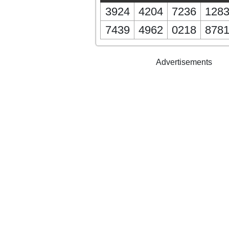
3924
4204
7236
128
7439
4962
0218
878
Advertisements