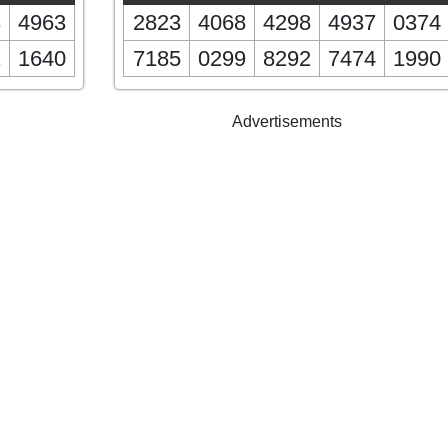
3
4963
2823
4068
4298
4937
0374
1
1640
7185
0299
8292
7474
1990
Advertisements