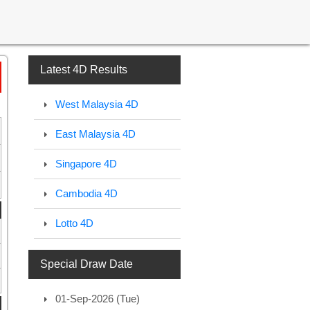
Latest 4D Results
West Malaysia 4D
East Malaysia 4D
Singapore 4D
Cambodia 4D
Lotto 4D
Special Draw Date
01-Sep-2026 (Tue)