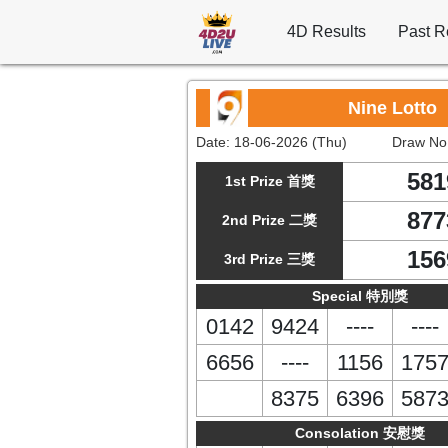
4D Results
Past R
Nine Lotto
Date:
18-06-2026 (Thu)
Draw No
581
1st Prize 首獎
877
2nd Prize 二獎
156
3rd Prize 三獎
Special 特別獎
0142
9424
----
----
6656
----
1156
175
8375
6396
587
Consolation 安慰獎