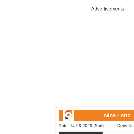
Advertisements
Nine Lotto
Date:
14-06-2026 (Sun)
Draw No