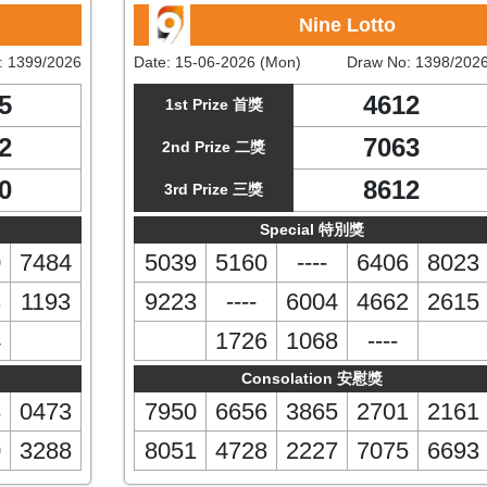
Nine Lotto
:
1399/2026
Date:
15-06-2026 (Mon)
Draw No:
1398/202
5
4612
1st Prize 首獎
2
7063
2nd Prize 二獎
0
8612
3rd Prize 三獎
Special 特別獎
0
7484
5039
5160
----
6406
8023
3
1193
9223
----
6004
4662
2615
4
1726
1068
----
Consolation 安慰獎
8
0473
7950
6656
3865
2701
2161
0
3288
8051
4728
2227
7075
6693