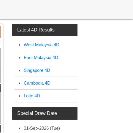
Latest 4D Results
6
West Malaysia 4D
East Malaysia 4D
Singapore 4D
Cambodia 4D
Lotto 4D
Special Draw Date
01-Sep-2026 (Tue)