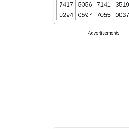
7417
5056
7141
351
0294
0597
7055
003
Advertisements